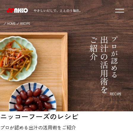
ニッコーフーズロゴ
やさしいだしで、
ととのう毎日。
HOME
RECIPE
介
出
汁
の
活
用
術
を
ご
紹
プロが認める
RECIPE
ニッコーフーズのレシピ
プロが認める出汁の活用術をご紹介